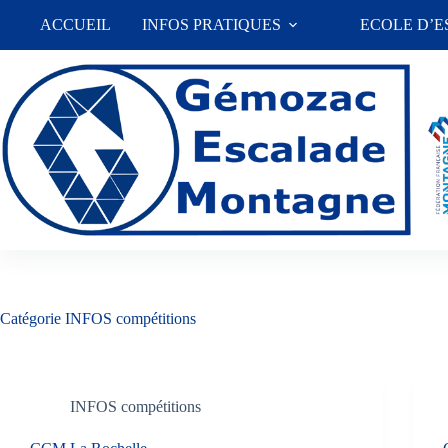
Passer
ACCUEIL
INFOS PRATIQUES
ECOLE D’
au
contenu
Catégorie
INFOS compétitions
INFOS compétitions