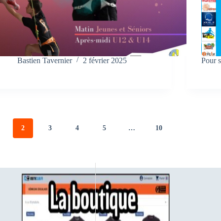
Bastien Tavernier
2 février 2025
Pour s
2
3
4
5
…
10