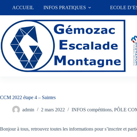
Passer
ACCUEIL
INFOS PRATIQUES
ECOLE D’
au
contenu
CCM 2022 étape 4 – Saintes
admin
2 mars 2022
INFOS compétitions
,
PÔLE CO
Bonjour à tous, retrouvez toutes les informations pour s’inscrire et pa