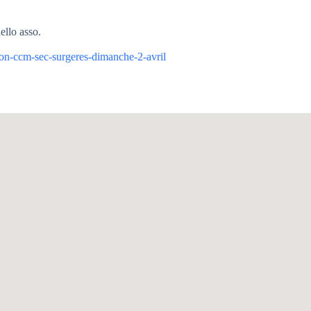
ello asso.
ion-ccm-sec-surgeres-dimanche-2-avril