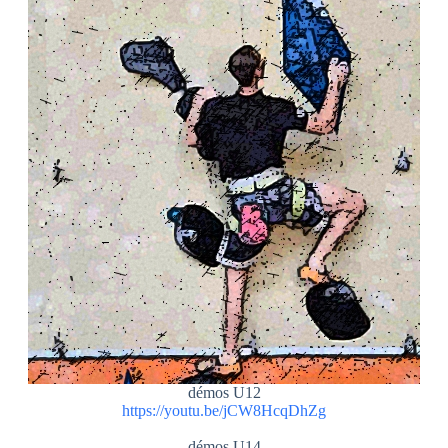
démos U12
https://youtu.be/jCW8HcqDhZg
démos U14