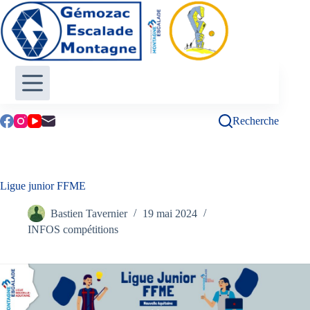
Passer
au
contenu
Recherche
Ligue junior FFME
Bastien Tavernier
19 mai 2024
INFOS compétitions