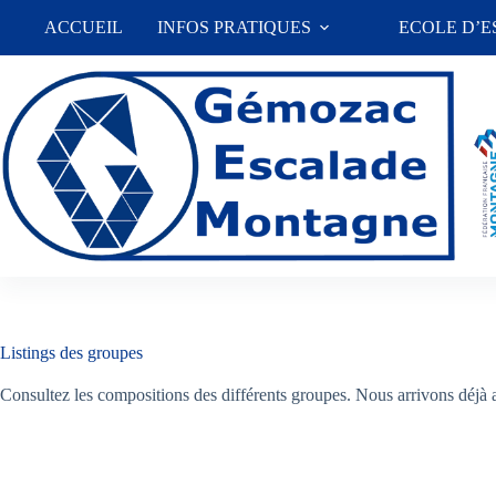
Passer
ACCUEIL
INFOS PRATIQUES
ECOLE D’
au
contenu
Listings des groupes
Consultez les compositions des différents groupes. Nous arrivons d