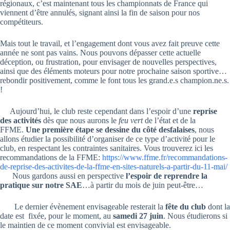
régionaux, c’est maintenant tous les championnats de France qui
viennent d’être annulés, signant ainsi la fin de saison pour nos
compétiteurs.
Mais tout le travail, et l’engagement dont vous avez fait preuve cette
année ne sont pas vains. Nous pouvons dépasser cette actuelle
déception, ou frustration, pour envisager de nouvelles perspectives,
ainsi que des éléments moteurs pour notre prochaine saison sportive…
rebondir positivement, comme le font tous les grand.e.s champion.ne.s.
!
Aujourd’hui, le club reste cependant dans l’espoir d’une
reprise
des activités
dès que nous aurons le
feu vert
de l’état et de la
FFME.
Une première étape se dessine du côté des
falaises
, nous
allons étudier la possibilité d’organiser de ce type d’activité pour le
club, en respectant les contraintes sanitaires. Vous trouverez ici les
recommandations de la FFME:
https://www.ffme.fr/recommandations-
de-reprise-des-activites-de-la-ffme-en-sites-naturels-a-partir-du-11-mai/
Nous gardons aussi en perspective
l’espoir de reprendre la
pratique sur notre SAE
…à partir du mois de juin peut-être…
Le dernier évènement envisageable resterait la
fête du club
dont la
date est fixée, pour le moment, au
samedi 27 juin
. Nous étudierons si
le maintien de ce moment convivial est envisageable.