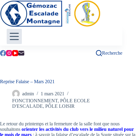
Passer
au
contenu
Recherche
Reprise Falaise – Mars 2021
admin
1 mars 2021
FONCTIONNEMENT
,
PÔLE ECOLE
D'ESCALADE
,
PÔLE LOISIR
Le retour du printemps et la fermeture de la salle font que nous
souhaitons
orienter
les activités du club vers le milieu naturel pour
le mois de mars
: à savoir la falaise d’escalade de la Soute située sur la