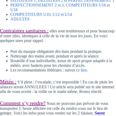
INITIATION 1, INITIATION 2 et PERFECTIONNEMENT 1
PERFECTIONNEMENT 2 et 3, COMPETITEURS U16 et
U18
COMPETITEURS U10, U12 et U14
ADULTES
Contraintes sanitaires :
elles sont nombreuses et pour beaucoup
d’entre elles, identiques à celle de la vie de tous les jours. En voici
quelques unes pour rappel.
Port du masque obligatoire dès 6ans pendant la pratique.
Nettoyage des mains avant, pendant et après la séance.
Bouteille d’eau individuelle, tenue de sport propre adaptée à la
météo, avec baskets pour les chemins d’accès.
Les recommandations fédérales : suivez
ce lien
.
Météo :
S’il pleut : l’escalade, c’est impossible ! En cas de pluie les
séances seront ANNULEES ! Un article sera publié sur le site internet
afin de vous avertir : la veille ou le matin même. Restez réactif.
Comment s’y rendre?
Nous ne pouvons pas prévoir de vous
transporter. L’heure affichée est celle du rendez-vous sur le lieu de
grimpe. Voici les infos pour vous rendre sur les 2 falaises.
Soyez