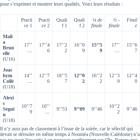
pour s’exprimer et montrer leurs qualités. Voici leurs résultats :
Practi
Practi
Quali
Quali
¼ de
½ -
Final
ce 1
ce 2
f 1
f 2
finale
finale
e
Mali
a
17’’
17’’4
17’’2
16’’0
15’’5
17’’
15’’6
Brun
…
6
2
9
9
…
7
elle
(U16)
Joac
hym
14’’
12’’7
18’’5
12’’0
16’’2
12’’3
12’’4
Collé
…
6
7
2
2
9
0
(U18)
Alexi
s
10’’7
10’’
10’’2
Segui
9’’53
9’’09
9’’46
9’’46
9
…
2
n
(U18)
Il n’y aura pas de classement à l’issue de la soirée, car le sélectif qui
devait se dérouler en même temps à Nouméa (Nouvelle-Calédonie) n’a
pas pu avoir lieu suite à un nouveau confinement sur l’île. Notons que