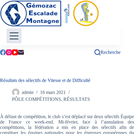
Passer
au
contenu
Recherche
Résultats des sélectifs de Vitesse et de Difficulté
admin
16 mars 2021
PÔLE COMPÉTITIONS
,
RÉSULTATS
À défaut de compétition, le club s’est déplacé sur deux sélectifs Équipe
de France ce week-end. Mi-février, face à l’annulation des
compétitions, la fédération a mis en place des sélectifs afin de
constituer les équipes nationales pour les épreuves européennes du