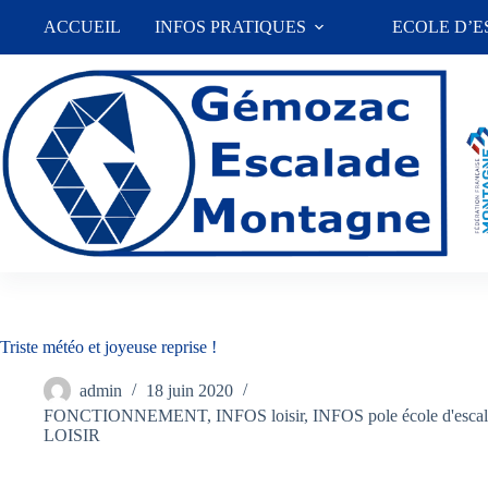
Passer
ACCUEIL
INFOS PRATIQUES
ECOLE D’
au
contenu
Triste météo et joyeuse reprise !
admin
18 juin 2020
FONCTIONNEMENT
,
INFOS loisir
,
INFOS pole école d'esca
LOISIR